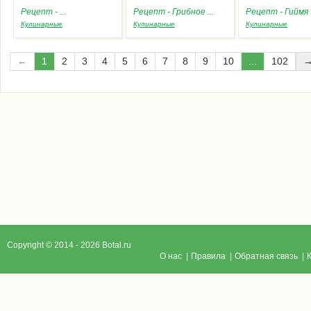
Рецепт - ...
Рецепт - Грибное ...
Рецепт - Гиймя .
Кулинарные
Кулинарные
Кулинарные
←
1
2
3
4
5
6
7
8
9
10
...
102
Copyright © 2014 - 2026 Botal.ru
O нас
|
Правила
|
Обратная связь
|