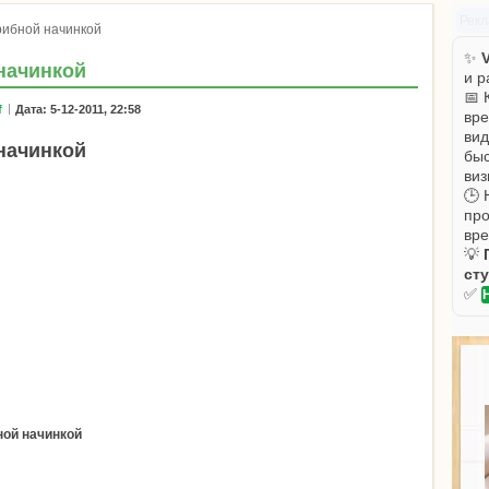
Рек
грибной начинкой
✨
V
 начинкой
и р
📅 
f
Дата: 5-12-2011, 22:58
вре
вид
 начинкой
быс
виз
🕒 
про
вре
💡
ст
✅
ной начинкой