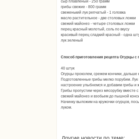
сыр плавленый - 250 грамм
грибы свежие - 800 грамм
свеженький лук репчатый - 1 головка
масло растительное - две столовых ложки
свежий майонез - четыре столовых ложки
перец красный молотый, соль по вкусу
красивый перец сладкий красный - одна шту
лук зеленый
Способ приготовления рецепта
Огурцы с 
40 штук
Огурцы проколем, срежем кончики, дальше 
Подготовленные грибы мелко порубим. Лук
настроение улыбнемся и добавим грибы и ж
Грибы пропустим через мясорубку вместе с
свежий майонез и взобьем до пышной конс
Начинку выложим на кружочки огурцов, по
луком.
Другие новости по теме: