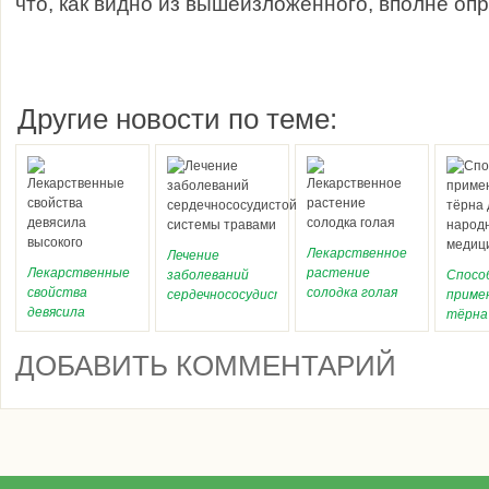
что, как видно из вышеизложенного, вполне оп
Другие новости по теме:
Лекарственное
Лечение
Лекарственные
растение
заболеваний
Спосо
свойства
солодка голая
сердечнососудистой
приме
девясила
системы
тёрна 
высокого
травами
народ
медиц
ДОБАВИТЬ КОММЕНТАРИЙ