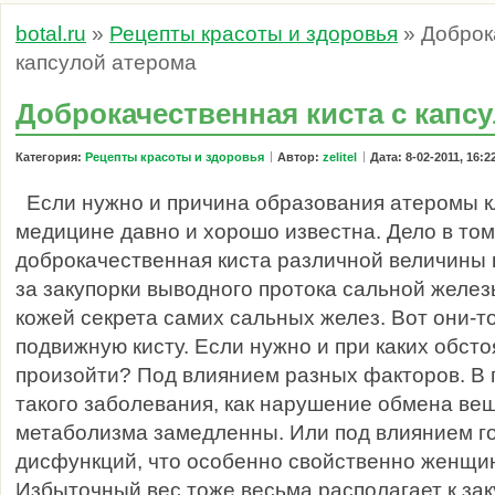
botal.ru
»
Рецепты красоты и здоровья
» Доброк
капсулой атерома
Доброкачественная киста с капс
Категория:
Рецепты красоты и здоровья
Автор:
zelitel
Дата: 8-02-2011, 16:2
Если нужно и причина образования атеромы к
медицине давно и хорошо известна. Дело в том
доброкачественная киста различной величины в
за закупорки выводного протока сальной желез
кожей секрета самих сальных желез. Вот они-
подвижную кисту. Если нужно и при каких обст
произойти? Под влиянием разных факторов. В 
такого заболевания, как нарушение обмена вещ
метаболизма замедленны. Или под влиянием 
дисфункций, что особенно свойственно женщин
Избыточный вес тоже весьма располагает к зак