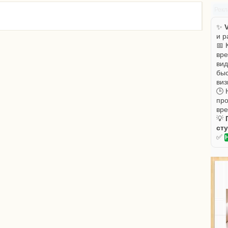
Рек
✨
V
и р
📅 
вре
вид
быс
виз
🕒 
про
вре
💡
ст
✅